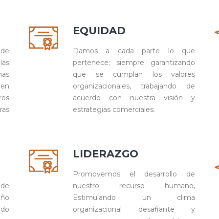
EQUIDAD
 de
Damos a cada parte lo que
las
pertenece; siempre garantizando
nas
que se cumplan los valores
 en
organizacionales, trabajando de
ros
acuerdo con nuestra visión y
ras
estrategias comerciales.
LIDERAZGO
Promovemos el desarrollo de
 de
nuestro recurso humano,
eño
Estimulando un clima
ido
organizacional desafiante y