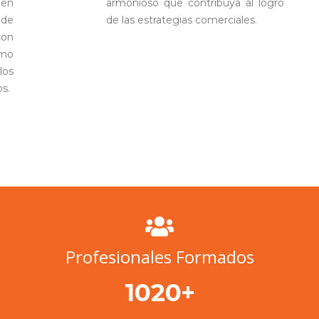
 en
armonioso que contribuya al logro
 de
de las estrategias comerciales.
con
omo
los
s.
Profesionales Formados
+
1113