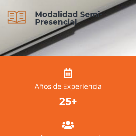
Modalidad Semi-
Presencial
Años de Experiencia
+
25